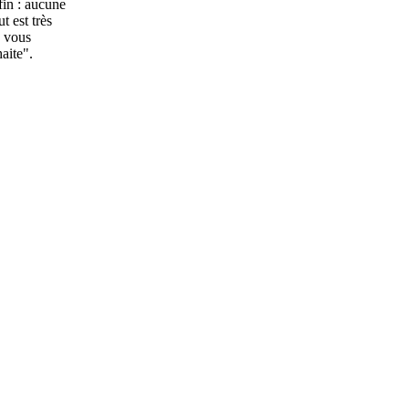
 fin : aucune
t est très
à vous
aite".