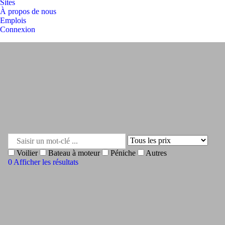
Sites
À propos de nous
Emplois
Connexion
Voilier
Bateau à moteur
Péniche
Autres
0
Afficher les résultats